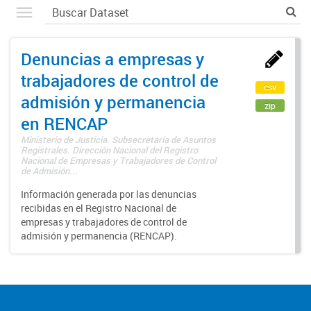
Denuncias a empresas y
trabajadores de control de
csv
admisión y permanencia
zip
en RENCAP
Ministerio de Justicia. Subsecretaría de Asuntos
Registrales. Dirección Nacional del Registro
Nacional de Empresas y Trabajadores de Control
de Admisión...
Información generada por las denuncias
recibidas en el Registro Nacional de
empresas y trabajadores de control de
admisión y permanencia (RENCAP).