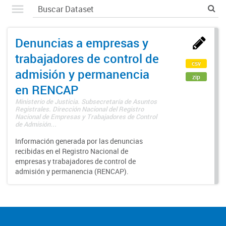
Denuncias a empresas y
trabajadores de control de
csv
admisión y permanencia
zip
en RENCAP
Ministerio de Justicia. Subsecretaría de Asuntos
Registrales. Dirección Nacional del Registro
Nacional de Empresas y Trabajadores de Control
de Admisión...
Información generada por las denuncias
recibidas en el Registro Nacional de
empresas y trabajadores de control de
admisión y permanencia (RENCAP).