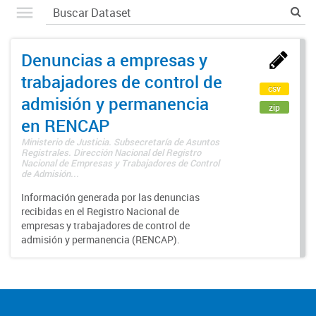
Denuncias a empresas y
trabajadores de control de
csv
admisión y permanencia
zip
en RENCAP
Ministerio de Justicia. Subsecretaría de Asuntos
Registrales. Dirección Nacional del Registro
Nacional de Empresas y Trabajadores de Control
de Admisión...
Información generada por las denuncias
recibidas en el Registro Nacional de
empresas y trabajadores de control de
admisión y permanencia (RENCAP).