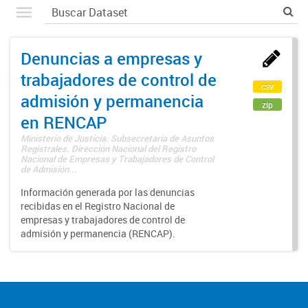
Denuncias a empresas y
trabajadores de control de
csv
admisión y permanencia
zip
en RENCAP
Ministerio de Justicia. Subsecretaría de Asuntos
Registrales. Dirección Nacional del Registro
Nacional de Empresas y Trabajadores de Control
de Admisión...
Información generada por las denuncias
recibidas en el Registro Nacional de
empresas y trabajadores de control de
admisión y permanencia (RENCAP).