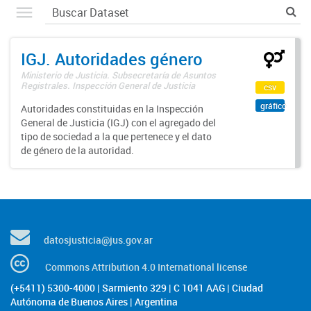
IGJ. Autoridades género
Ministerio de Justicia. Subsecretaría de Asuntos
Registrales. Inspección General de Justicia
csv
gráfico
Autoridades constituidas en la Inspección
General de Justicia (IGJ) con el agregado del
tipo de sociedad a la que pertenece y el dato
de género de la autoridad.
datosjusticia@jus.gov.ar
Commons Attribution 4.0 International license
(+5411) 5300-4000 | Sarmiento 329 | C 1041 AAG | Ciudad
Autónoma de Buenos Aires | Argentina