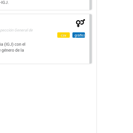
-IGJ.
spección General de
csv
gráfico
a (IGJ) con el
e género de la