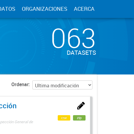
DATOS
ORGANIZACIONES
ACERCA
063
DATASETS
Ordenar
ección
csv
zip
spección General de