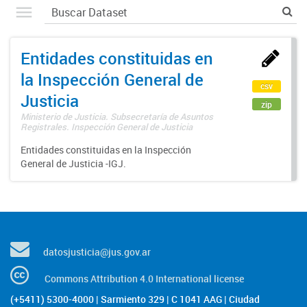
Entidades constituidas en
la Inspección General de
csv
Justicia
zip
Ministerio de Justicia. Subsecretaría de Asuntos
Registrales. Inspección General de Justicia
Entidades constituidas en la Inspección
General de Justicia -IGJ.
datosjusticia@jus.gov.ar
Commons Attribution 4.0 International license
(+5411) 5300-4000 | Sarmiento 329 | C 1041 AAG | Ciudad