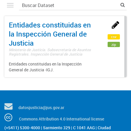
Entidades constituidas en
la Inspección General de
csv
Justicia
zip
Ministerio de Justicia. Subsecretaría de Asuntos
Registrales. Inspección General de Justicia
Entidades constituidas en la Inspección
General de Justicia -IGJ.
datosjusticia@jus.gov.ar
Commons Attribution 4.0 International license
(+5411) 5300-4000 | Sarmiento 329 | C 1041 AAG | Ciudad