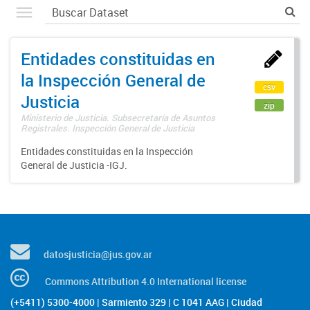
Entidades constituidas en
la Inspección General de
csv
Justicia
zip
Ministerio de Justicia. Subsecretaría de Asuntos
Registrales. Inspección General de Justicia
Entidades constituidas en la Inspección
General de Justicia -IGJ.
datosjusticia@jus.gov.ar
Commons Attribution 4.0 International license
(+5411) 5300-4000 | Sarmiento 329 | C 1041 AAG | Ciudad