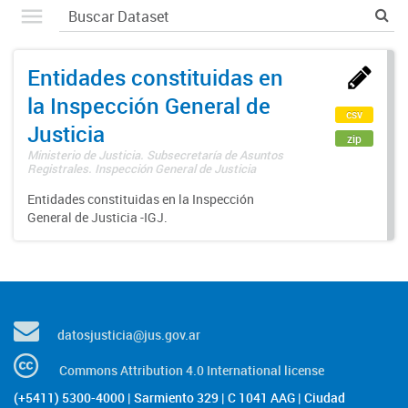
Entidades constituidas en
la Inspección General de
csv
Justicia
zip
Ministerio de Justicia. Subsecretaría de Asuntos
Registrales. Inspección General de Justicia
Entidades constituidas en la Inspección
General de Justicia -IGJ.
datosjusticia@jus.gov.ar
Commons Attribution 4.0 International license
(+5411) 5300-4000 | Sarmiento 329 | C 1041 AAG | Ciudad