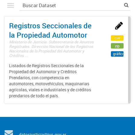
Registros Seccionales de
la Propiedad Automotor
csv
Ministerio de Justicia. Subsecretaría de Asuntos
zip
Registrales. Dirección Nacional de los Registros
Nacionales de la Propiedad del Automotor y
gráfico
Créditos ...
Listados de Registros Seccionales de la
Propiedad del Automotor y Créditos
Prendarios, con competencia en
automotores, motovehículos, maquinarias
agrícolas, viales e industriales y de créditos
prendarios de todo el país.
datosjusticia@jus.gov.ar