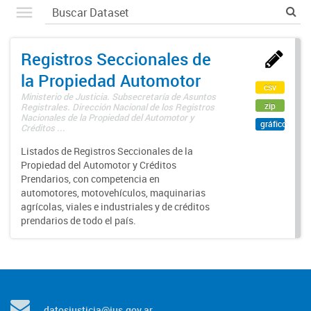
Registros Seccionales de
la Propiedad Automotor
csv
Ministerio de Justicia. Subsecretaría de Asuntos
zip
Registrales. Dirección Nacional de los Registros
Nacionales de la Propiedad del Automotor y
gráfico
Créditos ...
Listados de Registros Seccionales de la
Propiedad del Automotor y Créditos
Prendarios, con competencia en
automotores, motovehículos, maquinarias
agrícolas, viales e industriales y de créditos
prendarios de todo el país.
datosjusticia@jus.gov.ar