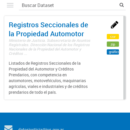
Registros Seccionales de
la Propiedad Automotor
csv
Ministerio de Justicia. Subsecretaría de Asuntos
zip
Registrales. Dirección Nacional de los Registros
Nacionales de la Propiedad del Automotor y
gráfico
Créditos ...
Listados de Registros Seccionales de la
Propiedad del Automotor y Créditos
Prendarios, con competencia en
automotores, motovehículos, maquinarias
agrícolas, viales e industriales y de créditos
prendarios de todo el país.
datosjusticia@jus.gov.ar