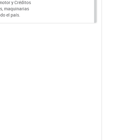
motor y Créditos
s, maquinarias
do el país.