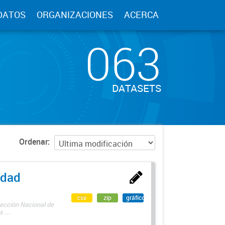
DATOS
ORGANIZACIONES
ACERCA
063
DATASETS
Ordenar
edad
csv
zip
gráfico
rección Nacional de
 ...