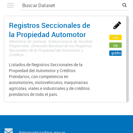
Registros Seccionales de
la Propiedad Automotor
csv
Ministerio de Justicia. Subsecretaría de Asuntos
zip
Registrales. Dirección Nacional de los Registros
Nacionales de la Propiedad del Automotor y
gráfico
Créditos ...
Listados de Registros Seccionales de la
Propiedad del Automotor y Créditos
Prendarios, con competencia en
automotores, motovehículos, maquinarias
agrícolas, viales e industriales y de créditos
prendarios de todo el país.
datosjusticia@jus.gov.ar