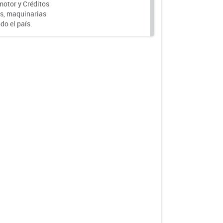
motor y Créditos
s, maquinarias
do el país.