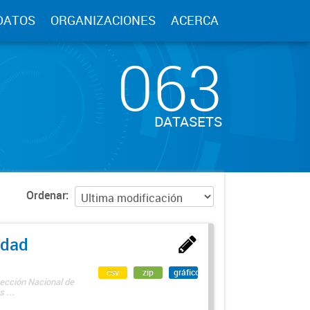
DATOS
ORGANIZACIONES
ACERCA
063
DATASETS
Ordenar
edad
csv
zip
gráfico
rección Nacional de
 ...