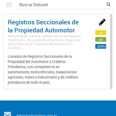
Registros Seccionales de
la Propiedad Automotor
csv
Ministerio de Justicia. Subsecretaría de Asuntos
zip
Registrales. Dirección Nacional de los Registros
Nacionales de la Propiedad del Automotor y
gráfico
Créditos ...
Listados de Registros Seccionales de la
Propiedad del Automotor y Créditos
Prendarios, con competencia en
automotores, motovehículos, maquinarias
agrícolas, viales e industriales y de créditos
prendarios de todo el país.
datosjusticia@jus.gov.ar