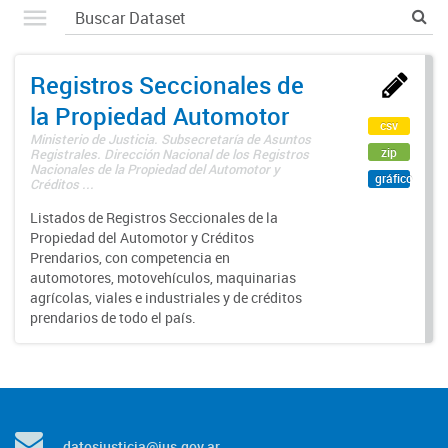
Registros Seccionales de
la Propiedad Automotor
csv
Ministerio de Justicia. Subsecretaría de Asuntos
zip
Registrales. Dirección Nacional de los Registros
Nacionales de la Propiedad del Automotor y
gráfico
Créditos ...
Listados de Registros Seccionales de la
Propiedad del Automotor y Créditos
Prendarios, con competencia en
automotores, motovehículos, maquinarias
agrícolas, viales e industriales y de créditos
prendarios de todo el país.
datosjusticia@jus.gov.ar