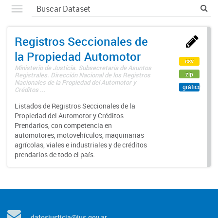
Registros Seccionales de
la Propiedad Automotor
csv
Ministerio de Justicia. Subsecretaría de Asuntos
zip
Registrales. Dirección Nacional de los Registros
Nacionales de la Propiedad del Automotor y
gráfico
Créditos ...
Listados de Registros Seccionales de la
Propiedad del Automotor y Créditos
Prendarios, con competencia en
automotores, motovehículos, maquinarias
agrícolas, viales e industriales y de créditos
prendarios de todo el país.
datosjusticia@jus.gov.ar