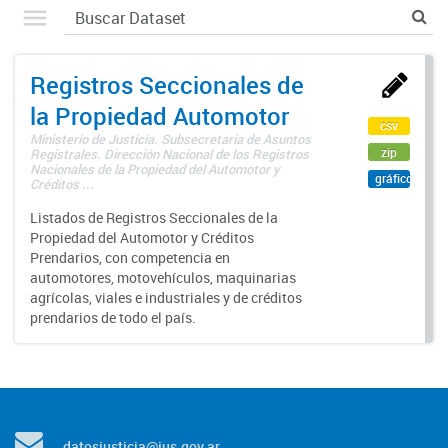
Registros Seccionales de
la Propiedad Automotor
csv
Ministerio de Justicia. Subsecretaría de Asuntos
zip
Registrales. Dirección Nacional de los Registros
Nacionales de la Propiedad del Automotor y
gráfico
Créditos ...
Listados de Registros Seccionales de la
Propiedad del Automotor y Créditos
Prendarios, con competencia en
automotores, motovehículos, maquinarias
agrícolas, viales e industriales y de créditos
prendarios de todo el país.
datosjusticia@jus.gov.ar