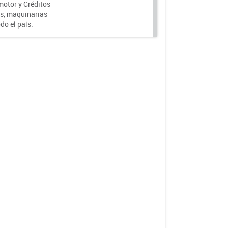
motor y Créditos
s, maquinarias
do el país.