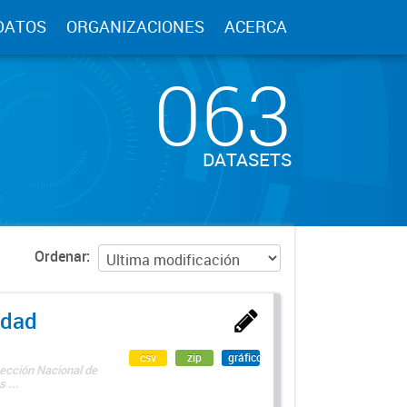
DATOS
ORGANIZACIONES
ACERCA
063
DATASETS
Ordenar
edad
csv
zip
gráfico
rección Nacional de
 ...