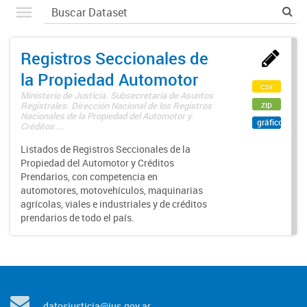
Registros Seccionales de
la Propiedad Automotor
csv
Ministerio de Justicia. Subsecretaría de Asuntos
zip
Registrales. Dirección Nacional de los Registros
Nacionales de la Propiedad del Automotor y
gráfico
Créditos ...
Listados de Registros Seccionales de la
Propiedad del Automotor y Créditos
Prendarios, con competencia en
automotores, motovehículos, maquinarias
agrícolas, viales e industriales y de créditos
prendarios de todo el país.
datosjusticia@jus.gov.ar