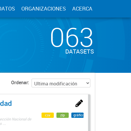
DATOS
ORGANIZACIONES
ACERCA
063
DATASETS
Ordenar
edad
csv
zip
gráfico
rección Nacional de
 ...