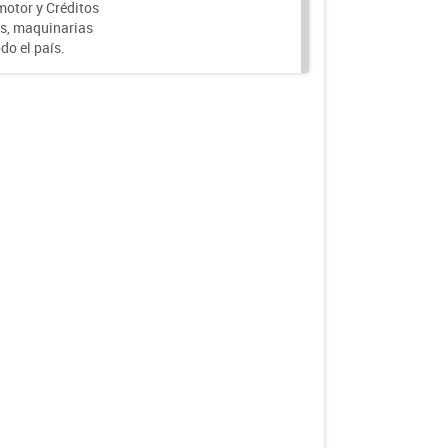
motor y Créditos
s, maquinarias
do el país.