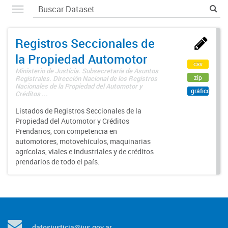
Registros Seccionales de
la Propiedad Automotor
csv
Ministerio de Justicia. Subsecretaría de Asuntos
zip
Registrales. Dirección Nacional de los Registros
Nacionales de la Propiedad del Automotor y
gráfico
Créditos ...
Listados de Registros Seccionales de la
Propiedad del Automotor y Créditos
Prendarios, con competencia en
automotores, motovehículos, maquinarias
agrícolas, viales e industriales y de créditos
prendarios de todo el país.
datosjusticia@jus.gov.ar