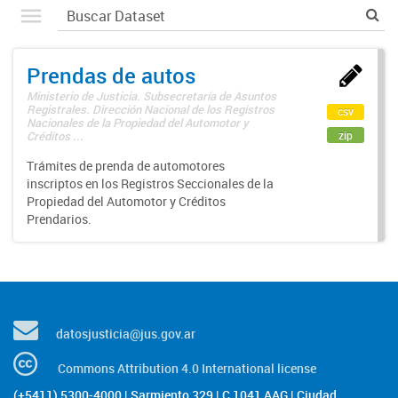
Prendas de autos
Ministerio de Justicia. Subsecretaría de Asuntos
Registrales. Dirección Nacional de los Registros
csv
Nacionales de la Propiedad del Automotor y
zip
Créditos ...
Trámites de prenda de automotores
inscriptos en los Registros Seccionales de la
Propiedad del Automotor y Créditos
Prendarios.
datosjusticia@jus.gov.ar
Commons Attribution 4.0 International license
(+5411) 5300-4000 | Sarmiento 329 | C 1041 AAG | Ciudad