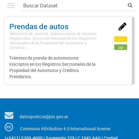
Prendas de autos
Ministerio de Justicia. Subsecretaría de Asuntos
Registrales. Dirección Nacional de los Registros
csv
Nacionales de la Propiedad del Automotor y
zip
Créditos ...
Trámites de prenda de automotores
inscriptos en los Registros Seccionales de la
Propiedad del Automotor y Créditos
Prendarios.
datosjusticia@jus.gov.ar
Commons Attribution 4.0 International license
(+5411) 5300-4000 | Sarmiento 329 | C 1041 AAG | Ciudad