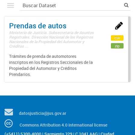
Prendas de autos
Ministerio de Justicia. Subsecretaría de Asuntos
Registrales. Dirección Nacional de los Registros
csv
Nacionales de la Propiedad del Automotor y
zip
Créditos ...
Trámites de prenda de automotores
inscriptos en los Registros Seccionales de la
Propiedad del Automotor y Créditos
Prendarios.
datosjusticia@jus.gov.ar
Commons Attribution 4.0 International license
(+5411) 5300-4000 | Sarmiento 329 | C 1041 AAG | Ciudad