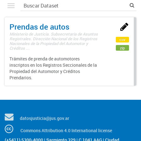
Prendas de autos
Ministerio de Justicia. Subsecretaría de Asuntos
Registrales. Dirección Nacional de los Registros
csv
Nacionales de la Propiedad del Automotor y
zip
Créditos ...
Trámites de prenda de automotores
inscriptos en los Registros Seccionales de la
Propiedad del Automotor y Créditos
Prendarios.
datosjusticia@jus.gov.ar
Commons Attribution 4.0 International license
(+5411) 5300-4000 | Sarmiento 329 | C 1041 AAG | Ciudad