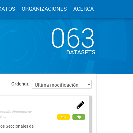
DATOS
ORGANIZACIONES
ACERCA
063
DATASETS
Ordenar
rección Nacional de
 ...
csv
zip
ros Seccionales de