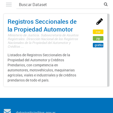
Registros Seccionales de
la Propiedad Automotor
csv
Ministerio de Justicia. Subsecretaría de Asuntos
zip
Registrales. Dirección Nacional de los Registros
Nacionales de la Propiedad del Automotor y
gráfico
Créditos ...
Listados de Registros Seccionales de la
Propiedad del Automotor y Créditos
Prendarios, con competencia en
automotores, motovehículos, maquinarias
agrícolas, viales e industriales y de créditos
prendarios de todo el país.
datosjusticia@jus.gov.ar