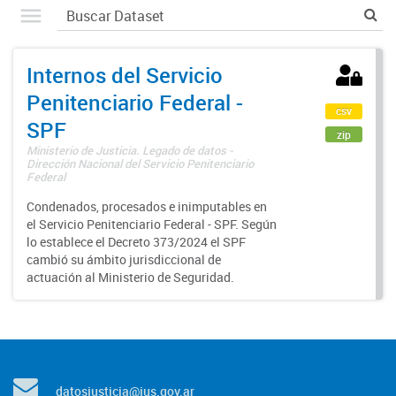
Internos del Servicio
Penitenciario Federal -
csv
SPF
zip
Ministerio de Justicia. Legado de datos -
Dirección Nacional del Servicio Penitenciario
Federal
Condenados, procesados e inimputables en
el Servicio Penitenciario Federal - SPF. Según
lo establece el Decreto 373/2024 el SPF
cambió su ámbito jurisdiccional de
actuación al Ministerio de Seguridad.
datosjusticia@jus.gov.ar