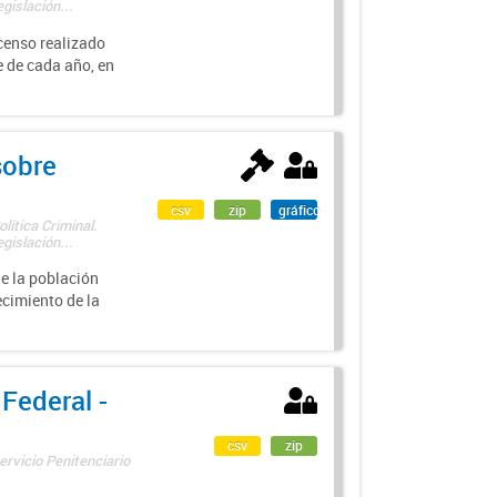
gislación...
 censo realizado
e de cada año, en
sobre
csv
zip
gráfico
lítica Criminal.
gislación...
de la población
ecimiento de la
 Federal -
csv
zip
ervicio Penitenciario