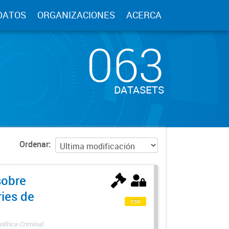
DATOS
ORGANIZACIONES
ACERCA
063
DATASETS
Ordenar
sobre
ries de
csv
lítica Criminal.