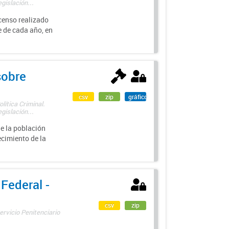
gislación...
 censo realizado
e de cada año, en
sobre
csv
zip
gráfico
lítica Criminal.
gislación...
de la población
ecimiento de la
 Federal -
csv
zip
ervicio Penitenciario