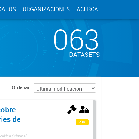
DATOS
ORGANIZACIONES
ACERCA
063
DATASETS
Ordenar
sobre
ries de
csv
lítica Criminal.