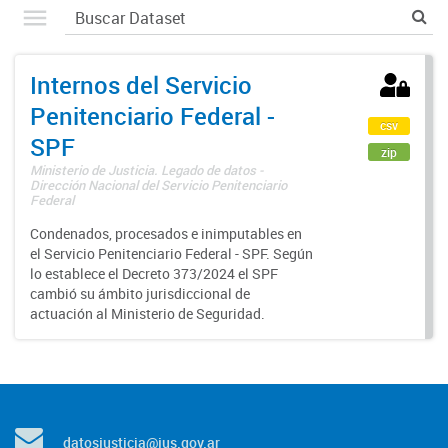
Internos del Servicio
Penitenciario Federal -
csv
SPF
zip
Ministerio de Justicia. Legado de datos -
Dirección Nacional del Servicio Penitenciario
Federal
Condenados, procesados e inimputables en
el Servicio Penitenciario Federal - SPF. Según
lo establece el Decreto 373/2024 el SPF
cambió su ámbito jurisdiccional de
actuación al Ministerio de Seguridad.
datosjusticia@jus.gov.ar