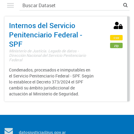
Internos del Servicio
Penitenciario Federal -
csv
SPF
zip
Ministerio de Justicia. Legado de datos -
Dirección Nacional del Servicio Penitenciario
Federal
Condenados, procesados e inimputables en
el Servicio Penitenciario Federal - SPF. Según
lo establece el Decreto 373/2024 el SPF
cambió su ámbito jurisdiccional de
actuación al Ministerio de Seguridad.
datosjusticia@jus.gov.ar