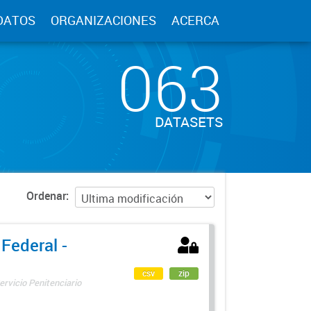
DATOS
ORGANIZACIONES
ACERCA
063
DATASETS
Ordenar
 Federal -
csv
zip
ervicio Penitenciario