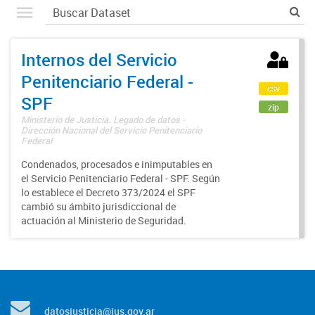
Internos del Servicio
Penitenciario Federal -
csv
SPF
zip
Ministerio de Justicia. Legado de datos -
Dirección Nacional del Servicio Penitenciario
Federal
Condenados, procesados e inimputables en
el Servicio Penitenciario Federal - SPF. Según
lo establece el Decreto 373/2024 el SPF
cambió su ámbito jurisdiccional de
actuación al Ministerio de Seguridad.
datosjusticia@jus.gov.ar