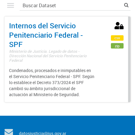
Internos del Servicio
Penitenciario Federal -
csv
SPF
zip
Ministerio de Justicia. Legado de datos -
Dirección Nacional del Servicio Penitenciario
Federal
Condenados, procesados e inimputables en
el Servicio Penitenciario Federal - SPF. Según
lo establece el Decreto 373/2024 el SPF
cambió su ámbito jurisdiccional de
actuación al Ministerio de Seguridad.
datosjusticia@jus.gov.ar