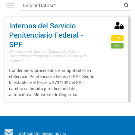
Internos del Servicio
Penitenciario Federal -
csv
SPF
zip
Ministerio de Justicia. Legado de datos -
Dirección Nacional del Servicio Penitenciario
Federal
Condenados, procesados e inimputables en
el Servicio Penitenciario Federal - SPF. Según
lo establece el Decreto 373/2024 el SPF
cambió su ámbito jurisdiccional de
actuación al Ministerio de Seguridad.
datosjusticia@jus.gov.ar