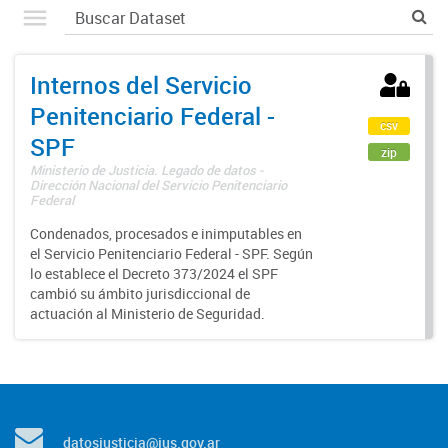
Internos del Servicio
Penitenciario Federal -
csv
SPF
zip
Ministerio de Justicia. Legado de datos -
Dirección Nacional del Servicio Penitenciario
Federal
Condenados, procesados e inimputables en
el Servicio Penitenciario Federal - SPF. Según
lo establece el Decreto 373/2024 el SPF
cambió su ámbito jurisdiccional de
actuación al Ministerio de Seguridad.
datosjusticia@jus.gov.ar