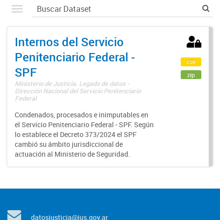
Internos del Servicio
Penitenciario Federal -
csv
SPF
zip
Ministerio de Justicia. Legado de datos -
Dirección Nacional del Servicio Penitenciario
Federal
Condenados, procesados e inimputables en
el Servicio Penitenciario Federal - SPF. Según
lo establece el Decreto 373/2024 el SPF
cambió su ámbito jurisdiccional de
actuación al Ministerio de Seguridad.
datosjusticia@jus.gov.ar