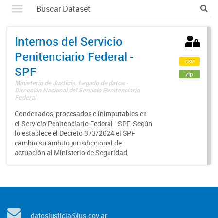
Internos del Servicio
Penitenciario Federal -
csv
SPF
zip
Ministerio de Justicia. Legado de datos -
Dirección Nacional del Servicio Penitenciario
Federal
Condenados, procesados e inimputables en
el Servicio Penitenciario Federal - SPF. Según
lo establece el Decreto 373/2024 el SPF
cambió su ámbito jurisdiccional de
actuación al Ministerio de Seguridad.
datosjusticia@jus.gov.ar