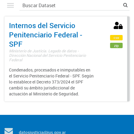
Internos del Servicio
Penitenciario Federal -
csv
SPF
zip
Ministerio de Justicia. Legado de datos -
Dirección Nacional del Servicio Penitenciario
Federal
Condenados, procesados e inimputables en
el Servicio Penitenciario Federal - SPF. Según
lo establece el Decreto 373/2024 el SPF
cambió su ámbito jurisdiccional de
actuación al Ministerio de Seguridad.
datosjusticia@jus.gov.ar