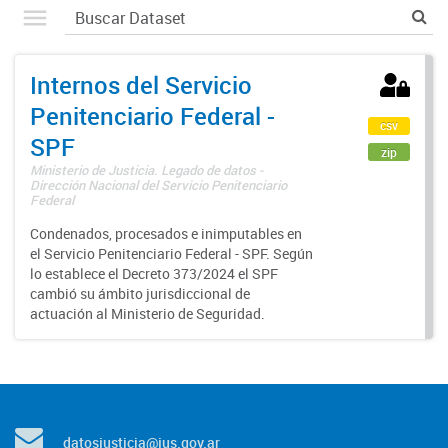
Internos del Servicio
Penitenciario Federal -
csv
SPF
zip
Ministerio de Justicia. Legado de datos -
Dirección Nacional del Servicio Penitenciario
Federal
Condenados, procesados e inimputables en
el Servicio Penitenciario Federal - SPF. Según
lo establece el Decreto 373/2024 el SPF
cambió su ámbito jurisdiccional de
actuación al Ministerio de Seguridad.
datosjusticia@jus.gov.ar