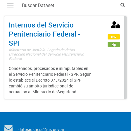
Internos del Servicio
Penitenciario Federal -
csv
SPF
zip
Ministerio de Justicia. Legado de datos -
Dirección Nacional del Servicio Penitenciario
Federal
Condenados, procesados e inimputables en
el Servicio Penitenciario Federal - SPF. Según
lo establece el Decreto 373/2024 el SPF
cambió su ámbito jurisdiccional de
actuación al Ministerio de Seguridad.
datosjusticia@jus.gov.ar