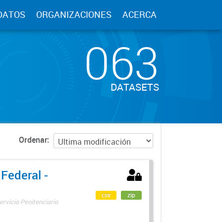
DATOS
ORGANIZACIONES
ACERCA
063
DATASETS
Ordenar
 Federal -
csv
zip
ervicio Penitenciario