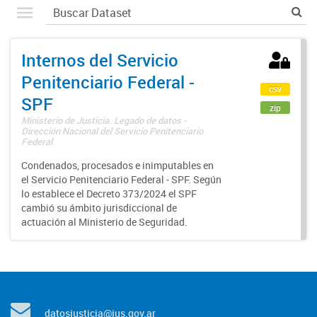
Internos del Servicio
Penitenciario Federal -
csv
SPF
zip
Ministerio de Justicia. Legado de datos -
Dirección Nacional del Servicio Penitenciario
Federal
Condenados, procesados e inimputables en
el Servicio Penitenciario Federal - SPF. Según
lo establece el Decreto 373/2024 el SPF
cambió su ámbito jurisdiccional de
actuación al Ministerio de Seguridad.
datosjusticia@jus.gov.ar