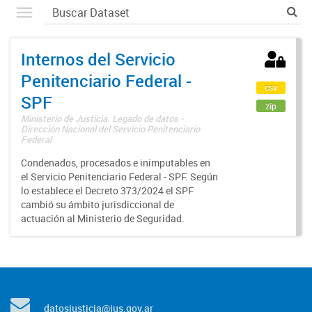
Internos del Servicio
Penitenciario Federal -
csv
SPF
zip
Ministerio de Justicia. Legado de datos -
Dirección Nacional del Servicio Penitenciario
Federal
Condenados, procesados e inimputables en
el Servicio Penitenciario Federal - SPF. Según
lo establece el Decreto 373/2024 el SPF
cambió su ámbito jurisdiccional de
actuación al Ministerio de Seguridad.
datosjusticia@jus.gov.ar