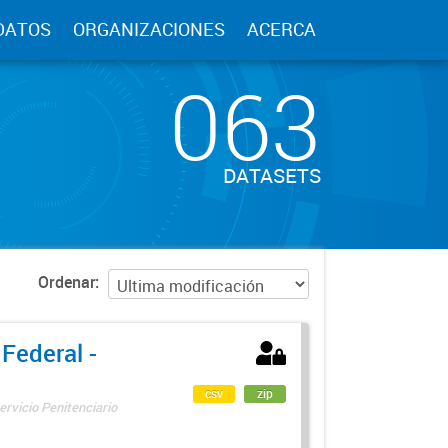
DATOS
ORGANIZACIONES
ACERCA
063
DATASETS
Ordenar
 Federal -
csv
zip
ervicio Penitenciario