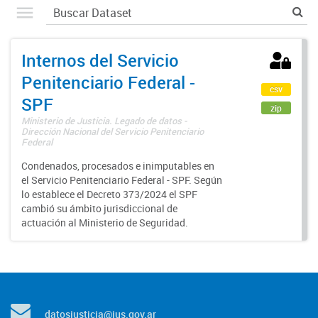
Internos del Servicio
Penitenciario Federal -
csv
SPF
zip
Ministerio de Justicia. Legado de datos -
Dirección Nacional del Servicio Penitenciario
Federal
Condenados, procesados e inimputables en
el Servicio Penitenciario Federal - SPF. Según
lo establece el Decreto 373/2024 el SPF
cambió su ámbito jurisdiccional de
actuación al Ministerio de Seguridad.
datosjusticia@jus.gov.ar